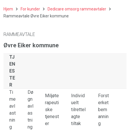
Hjem
For kunder
Dedicare omsorg rammeavtaler
Rammeavtale Øvre Eiker kommune
RAMMEAVTALE
Øvre Eiker kommune
TJ
EN
ES
TE
R
Ti
Dø
Miljøte
Individ
Forst
me
gn
rapeuti
uelt
erket
avl
avl
ske
tilrettel
bem
ast
as
tjenest
agte
annin
nin
tni
er
tiltak
g
g
ng