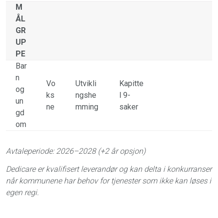
M
ÅL
GR
UP
PE
Bar
n
Vo
Utvikli
Kapitte
og
ks
ngshe
l 9-
un
ne
mming
saker
gd
om
Avtaleperiode: 2026–2028 (+2 år opsjon)
Dedicare er kvalifisert leverandør og kan delta i konkurranser
når kommunene har behov for tjenester som ikke kan løses i
egen regi.