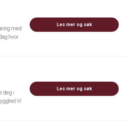
Les mer og søk
faring med
dag hvor
Les mer og søk
e deg i
rygghet.Vi