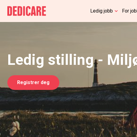
Ledig jobb
For jo
Ledig stilling - Mil
Registrer deg