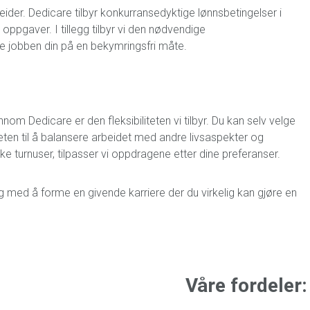
beider. Dedicare tilbyr konkurransedyktige lønnsbetingelser i
 oppgaver. I tillegg tilbyr vi den nødvendige
re jobben din på en bekymringsfri måte.
m Dedicare er den fleksibiliteten vi tilbyr. Du kan selv velge
eten til å balansere arbeidet med andre livsaspekter og
like turnuser, tilpasser vi oppdragene etter dine preferanser.
g med å forme en givende karriere der du virkelig kan gjøre en
Våre fordeler: