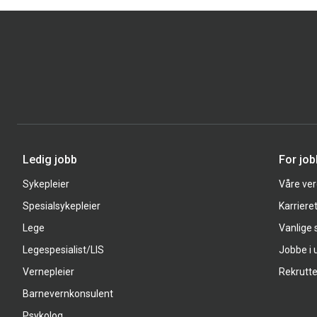
Ledig jobb
For jo
Sykepleier
Våre ver
Spesialsykepleier
Karriere
Lege
Vanlige
Legespesialist/LIS
Jobbe i 
Vernepleier
Rekrutte
Barnevernkonsulent
Psykolog