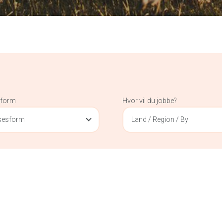
sform
Hvor vil du jobbe?
lsesform
Land / Region / By