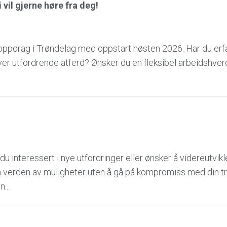
vil gjerne høre fra deg!
 oppdrag i Trøndelag med oppstart høsten 2026. Har du er
er utfordrende atferd? Ønsker du en fleksibel arbeidshver
interessert i nye utfordringer eller ønsker å videreutvikl
en verden av muligheter uten å gå på kompromiss med din t
...