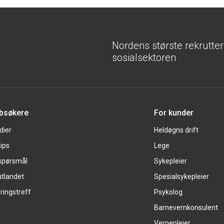
Nordens største rekrutte
sosialsektoren
bbsøkere
For kunder
dier
Heldøgns drift
tips
Lege
 spørsmål
Sykepleier
utlandet
Spesialsykepleier
ringstreff
Psykolog
Barnevernkonsulent
Vernepleier