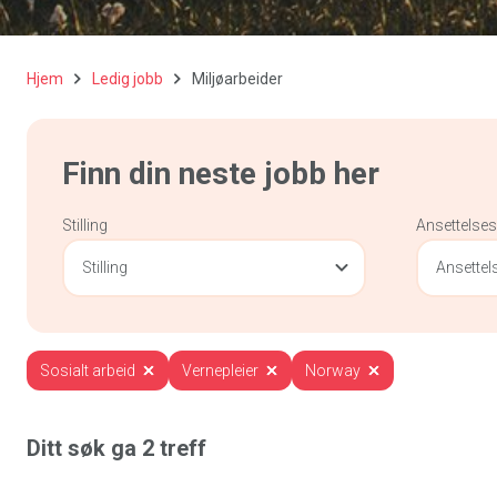
Hjem
Ledig jobb
Miljøarbeider
Finn din neste jobb her
Stilling
Ansettelse
Stilling
Ansette
Sosialt arbeid
Vernepleier
Norway
Ditt søk ga
2
treff