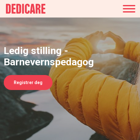
Norge
Ledig stilling -
Barnevernspedagog
Registrer deg