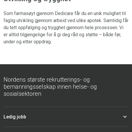
Som farmasøyt gjennom Dedicare får du en unik mulighet til
faglig utvikling gjennom arbeid ved ulike apotek. Samtidig får
du tett oppfølging og trygghet gjennom hele prosessen. Vi
er alltid tilgjengelige for å gi deg råd og støtte – både før,
under og etter oppdrag.
Nordens største rekrutterings- og
bemanningsselskap innen helse- og
sosialsektoren
Ledig jobb