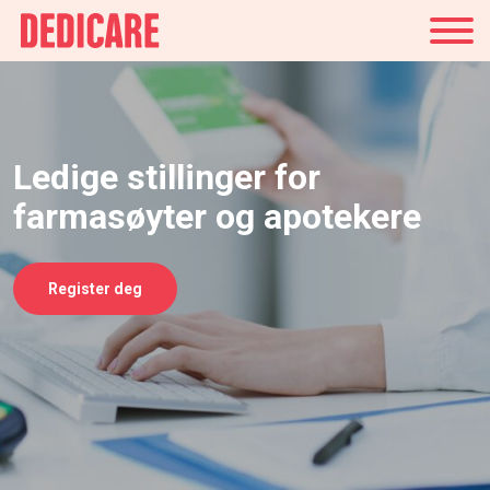
Norge
Ledige stillinger for
farmasøyter og apotekere
Register deg