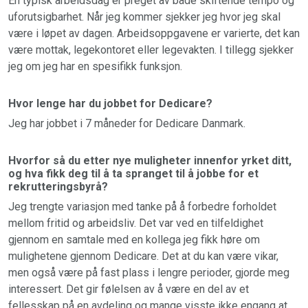
En typisk arbeidsdag er preget av både skiftende tempo og
uforutsigbarhet. Når jeg kommer sjekker jeg hvor jeg skal
være i løpet av dagen. Arbeidsoppgavene er varierte, det kan
være mottak, legekontoret eller legevakten. I tillegg sjekker
jeg om jeg har en spesifikk funksjon.
Hvor lenge har du jobbet for Dedicare?
Jeg har jobbet i 7 måneder for Dedicare Danmark.
Hvorfor så du etter nye muligheter innenfor yrket ditt,
og hva fikk deg til å ta spranget til å jobbe for et
rekrutteringsbyrå?
Jeg trengte variasjon med tanke på å forbedre forholdet
mellom fritid og arbeidsliv. Det var ved en tilfeldighet
gjennom en samtale med en kollega jeg fikk høre om
mulighetene gjennom Dedicare. Det at du kan være vikar,
men også være på fast plass i lengre perioder, gjorde meg
interessert. Det gir følelsen av å være en del av et
fellesskap på en avdeling og mange visste ikke engang at