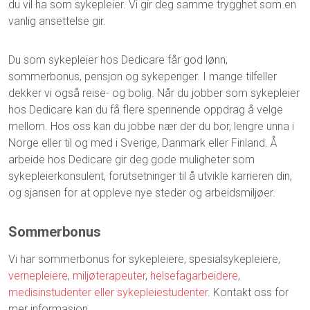
du vil ha som sykepleier. Vi gir deg samme trygghet som en
vanlig ansettelse gir.
Du som sykepleier hos Dedicare får god lønn,
sommerbonus, pensjon og sykepenger. I mange tilfeller
dekker vi også reise- og bolig. Når du jobber som sykepleier
hos Dedicare kan du få flere spennende oppdrag å velge
mellom. Hos oss kan du jobbe nær der du bor, lengre unna i
Norge eller til og med i Sverige, Danmark eller Finland. Å
arbeide hos Dedicare gir deg gode muligheter som
sykepleierkonsulent, forutsetninger til å utvikle karrieren din,
og sjansen for at oppleve nye steder og arbeidsmiljøer.
Sommerbonus
Vi har sommerbonus for sykepleiere, spesialsykepleiere,
vernepleiere
,
miljøterapeuter
,
helsefagarbeidere
,
medisinstudenter eller sykepleiestudenter
. Kontakt oss for
mer informasjon.