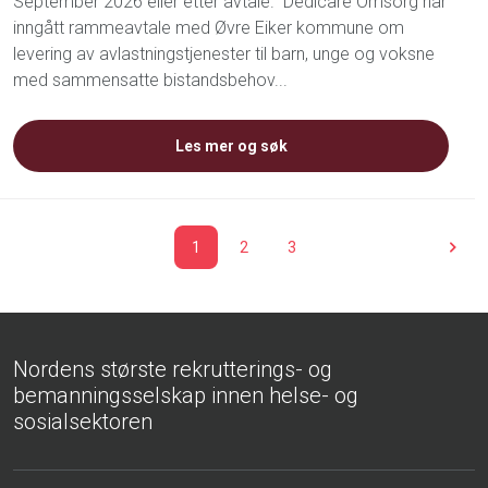
September 2026 eller etter avtale. Dedicare Omsorg har
inngått rammeavtale med Øvre Eiker kommune om
levering av avlastningstjenester til barn, unge og voksne
med sammensatte bistandsbehov...
Les mer og søk
1
2
3
Nordens største rekrutterings- og
bemanningsselskap innen helse- og
sosialsektoren