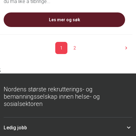
du må like å tilbringe...
Les mer og søk
1
2
;
Nordens største rekrutterings- og
bemanningsselskap innen helse- og
sosialsektoren
Ledig jobb