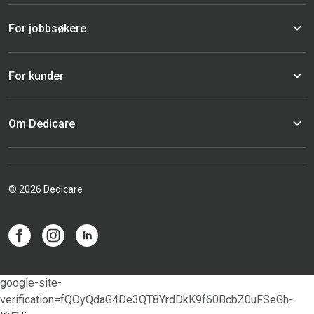
For jobbsøkere
For kunder
Om Dedicare
© 2026 Dedicare
google-site-
verification=fQOyQdaG4De3QT8YrdDkK9f60BcbZ0uFSeGh-