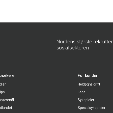
Nordens største rekrutte
sosialsektoren
bbsøkere
For kunder
dier
Heldøgns drift
tips
Lege
 spørsmål
Sykepleier
utlandet
Spesialsykepleier