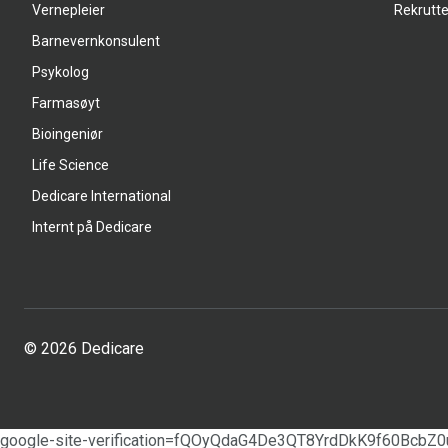
Vernepleier
Rekrutte
Barnevernkonsulent
Psykolog
Farmasøyt
Bioingeniør
Life Science
Dedicare International
Internt på Dedicare
© 2026 Dedicare
google-site-verification=fQOyQdaG4De3QT8YrdDkK9f60BcbZ0