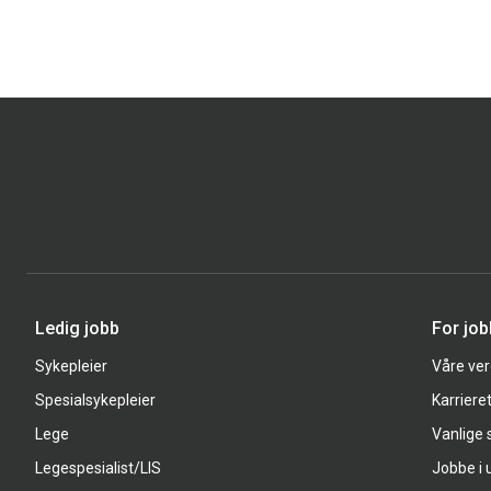
Ledig jobb
For jo
Sykepleier
Våre ver
Spesialsykepleier
Karriere
Lege
Vanlige
Legespesialist/LIS
Jobbe i 