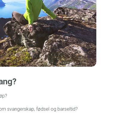
gang?
løp?
nom svangerskap, fødsel og barseltid?