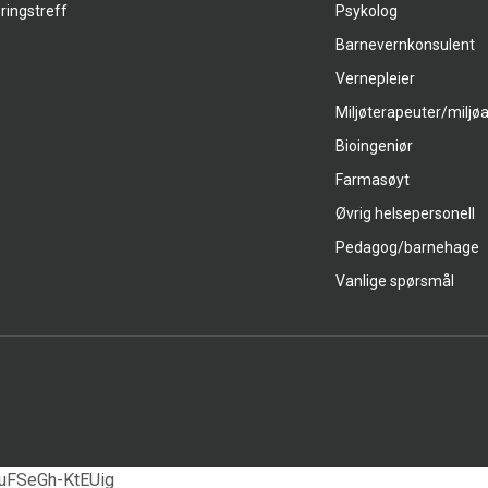
ringstreff
Psykolog
Barnevernkonsulent
Vernepleier
Miljøterapeuter/miljø
Bioingeniør
Farmasøyt
Øvrig helsepersonell
Pedagog/barnehage
Vanlige spørsmål
uFSeGh-KtEUig