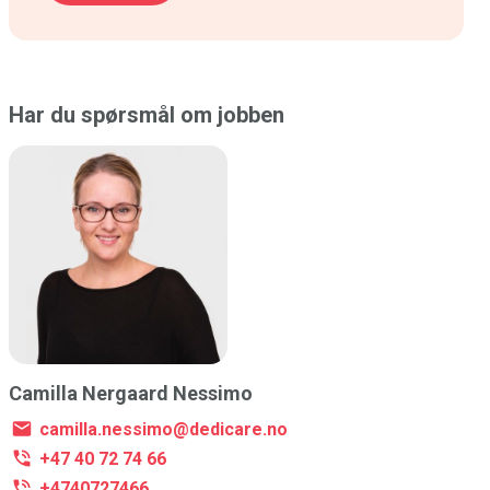
Har du spørsmål om jobben
Camilla Nergaard Nessimo
camilla.nessimo@dedicare.no
+47 40 72 74 66
+4740727466