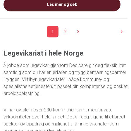
Les mer og søk
1
2
3
Legevikariat i hele Norge
Å jobbe som legevikar gjennom Dedicare gir deg fleksibilitet,
samtidig som du har en erfaren og trygg bemanningspartner
i ryggen. Vi tilbyr legevikariater i både kommune- og
spesialisthelsetjenesten, tilpasset din kompetanse og ønsket
arbeidsbelastning.
Vi har avtaler i over 200 kommuner samt med private
virksomheter over hele landet. Det gir deg tilgang til et bredt
spekter av oppdrag og mulighet til å finne vikariater som
passer din karriere og livssituasjon.