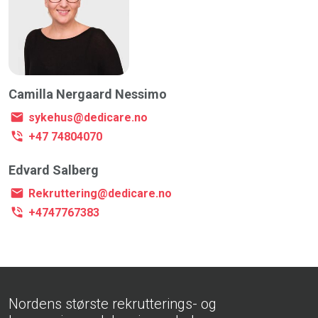
Camilla Nergaard Nessimo
sykehus@dedicare.no
+47 74804070
Edvard Salberg
Rekruttering@dedicare.no
+4747767383
Nordens største rekrutterings- og