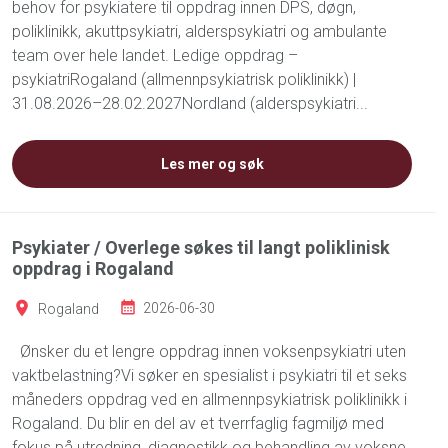
behov for psykiatere til oppdrag innen DPS, døgn,
poliklinikk, akuttpsykiatri, alderspsykiatri og ambulante
team over hele landet. Ledige oppdrag –
psykiatriRogaland (allmennpsykiatrisk poliklinikk) |
31.08.2026–28.02.2027Nordland (alderspsykiatri...
Les mer og søk
Psykiater / Overlege søkes til langt poliklinisk
oppdrag i Rogaland
Rogaland
2026-06-30
Ønsker du et lengre oppdrag innen voksenpsykiatri uten
vaktbelastning?Vi søker en spesialist i psykiatri til et seks
måneders oppdrag ved en allmennpsykiatrisk poliklinikk i
Rogaland. Du blir en del av et tverrfaglig fagmiljø med
fokus på utredning, diagnostikk og behandling av voksne