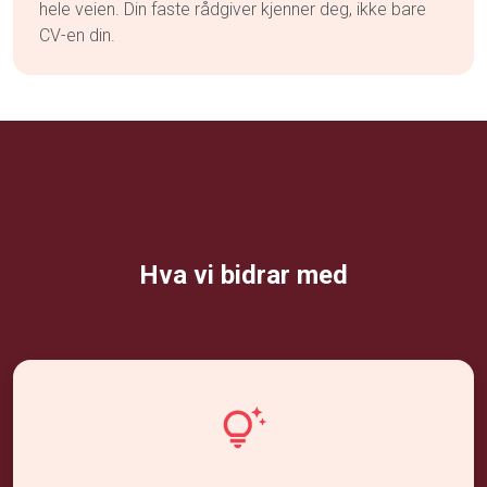
hele veien. Din faste rådgiver kjenner deg, ikke bare
CV-en din.
Hva vi bidrar med