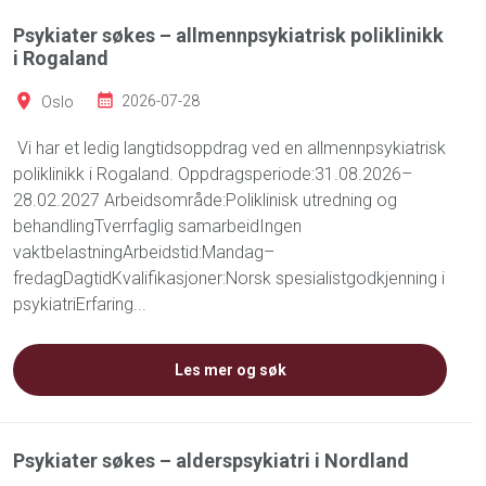
Psykiater søkes – allmennpsykiatrisk poliklinikk
i Rogaland
Oslo
2026-07-28
Vi har et ledig langtidsoppdrag ved en allmennpsykiatrisk
poliklinikk i Rogaland. Oppdragsperiode:31.08.2026–
28.02.2027 Arbeidsområde:Poliklinisk utredning og
behandlingTverrfaglig samarbeidIngen
vaktbelastningArbeidstid:Mandag–
fredagDagtidKvalifikasjoner:Norsk spesialistgodkjenning i
psykiatriErfaring...
Les mer og søk
Psykiater søkes – alderspsykiatri i Nordland