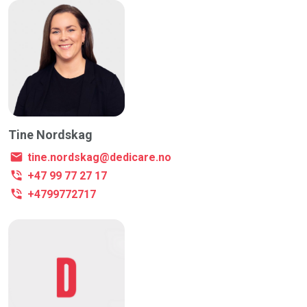
Tine Nordskag
tine.nordskag@dedicare.no
+47 99 77 27 17
+4799772717