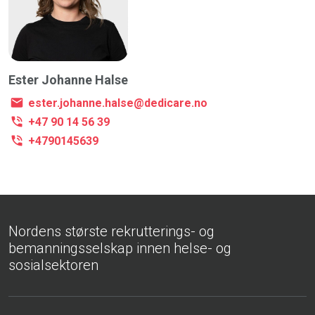
Ester Johanne Halse
ester.johanne.halse@dedicare.no
+47 90 14 56 39
+4790145639
Nordens største rekrutterings- og
bemanningsselskap innen helse- og
sosialsektoren