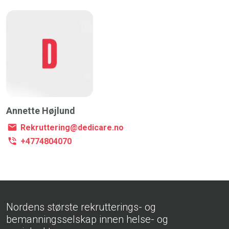
Annette Højlund
Rekruttering@dedicare.no
+4774804070
Nordens største rekrutterings- og
bemanningsselskap innen helse- og