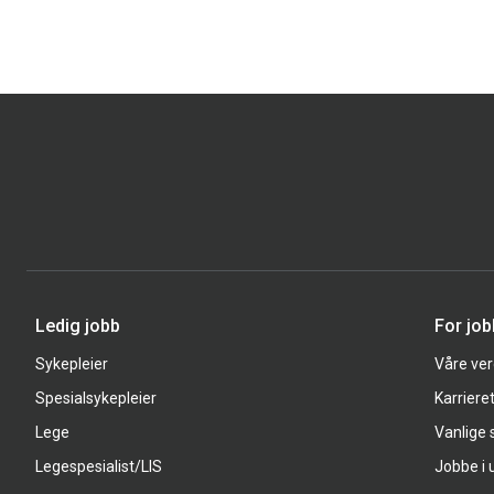
Ledig jobb
For jo
Sykepleier
Våre ver
Spesialsykepleier
Karriere
Lege
Vanlige
Legespesialist/LIS
Jobbe i 