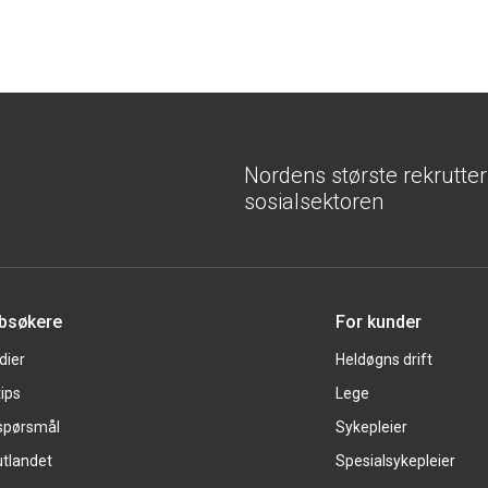
Nordens største rekrutte
sosialsektoren
bbsøkere
For kunder
dier
Heldøgns drift
tips
Lege
 spørsmål
Sykepleier
utlandet
Spesialsykepleier