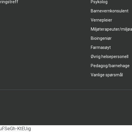
ringstreff
Psykolog
Barnevernkonsulent
Vernepleier
Miljøterapeuter/miljø
Bioingeniør
Farmasøyt
Øvrig helsepersonell
Pedagog/barnehage
Vanlige spørsmål
uFSeGh-KtEUig