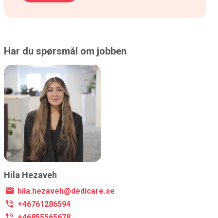
Har du spørsmål om jobben
Hila Hezaveh
hila.hezaveh@dedicare.se
+46761286594
+46855565678