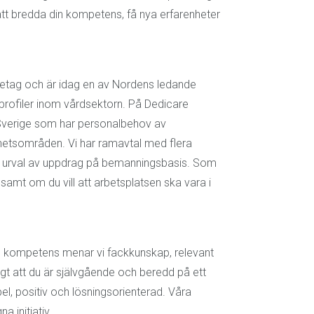
tt bredda din kompetens, få nya erfarenheter
retag och är idag en av Nordens ledande
 profiler inom vårdsektorn. På Dedicare
a Sverige som har personalbehov av
mhetsområden. Vi har ramavtal med flera
rt urval av uppdrag på bemanningsbasis. Som
 samt om du vill att arbetsplatsen ska vara i
d kompetens menar vi fackkunskap, relevant
igt att du är självgående och beredd på ett
, positiv och lösningsorienterad. Våra
a initiativ.