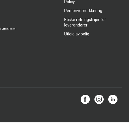
Policy
Personvernerklæring
Etiske retningslinjer for
leverandører
arbeidere
Utleie av bolig