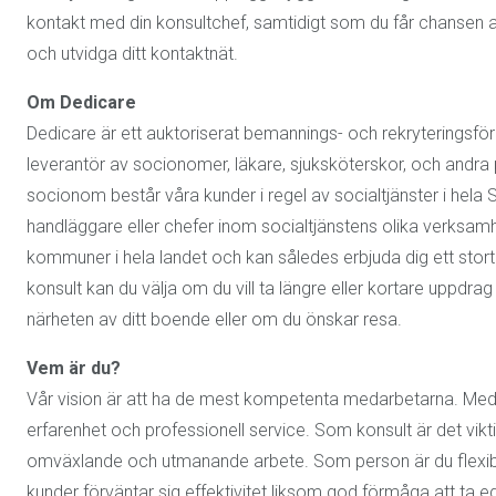
kontakt med din konsultchef, samtidigt som du får chansen a
och utvidga ditt kontaktnät.
Om Dedicare
Dedicare är ett auktoriserat bemannings- och rekryteringsfö
leverantör av socionomer, läkare, sjuksköterskor, och andra
socionom består våra kunder i regel av socialtjänster i hel
handläggare eller chefer inom socialtjänstens olika verksa
kommuner i hela landet och kan således erbjuda dig ett sto
konsult kan du välja om du vill ta längre eller kortare uppdrag
närheten av ditt boende eller om du önskar resa.
Vem är du?
Vår vision är att ha de mest kompetenta medarbetarna. Me
erfarenhet och professionell service. Som konsult är det vikt
omväxlande och utmanande arbete. Som person är du flexibel
kunder förväntar sig effektivitet liksom god förmåga att ta egn