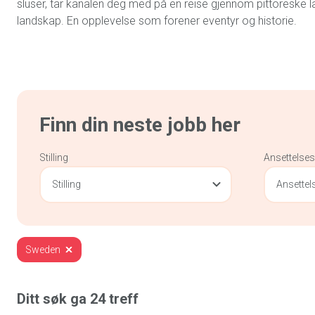
sluser, tar kanalen deg med på en reise gjennom pittoreske l
landskap. En opplevelse som forener eventyr og historie.
Finn din neste jobb her
Stilling
Ansettelse
Stilling
Ansette
Sweden
Ditt søk ga
24
treff