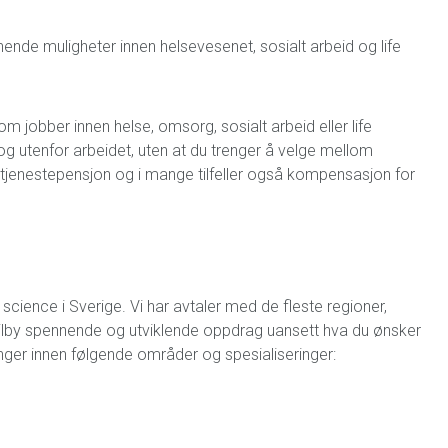
ende muligheter innen helsevesenet, sosialt arbeid og life
som jobber innen helse, omsorg, sosialt arbeid eller life
g utenfor arbeidet, uten at du trenger å velge mellom
le, tjenestepensjon og i mange tilfeller også kompensasjon for
fe science i Sverige. Vi har avtaler med de fleste regioner,
 tilby spennende og utviklende oppdrag uansett hva du ønsker
llinger innen følgende områder og spesialiseringer: