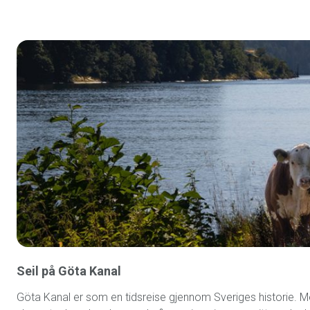
Seil på Göta Kanal
Göta Kanal er som en tidsreise gjennom Sveriges historie. M