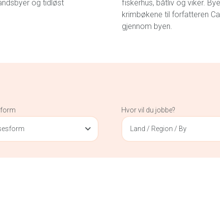
andsbyer og tidløst
fiskerhus, båtliv og viker. B
krimbøkene til forfatteren 
gjennom byen.
sform
Hvor vil du jobbe?
lsesform
Land / Region / By