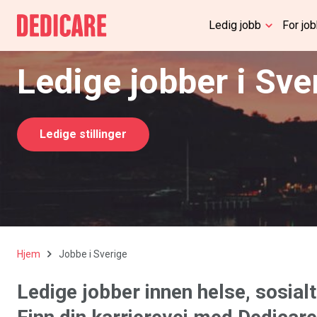
Ledig jobb
For jo
Ledige jobber i Sve
Ledige stillinger
Hjem
Jobbe i Sverige
Ledige jobber innen helse, sosialt