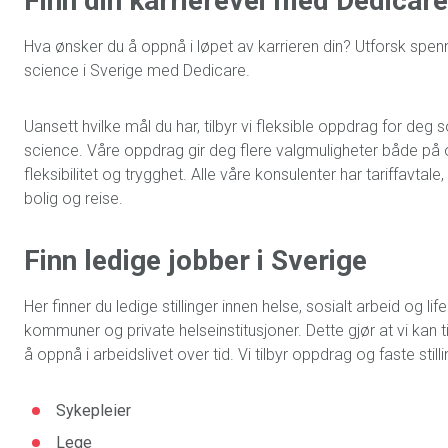
Finn din karrierevei med Dedicare
Hva ønsker du å oppnå i løpet av karrieren din? Utforsk spenn
science i Sverige med Dedicare.
Uansett hvilke mål du har, tilbyr vi fleksible oppdrag for deg 
science. Våre oppdrag gir deg flere valgmuligheter både på o
fleksibilitet og trygghet. Alle våre konsulenter har tariffavta
bolig og reise.
Finn ledige jobber i Sverige
Her finner du ledige stillinger innen helse, sosialt arbeid og li
kommuner og private helseinstitusjoner. Dette gjør at vi kan
å oppnå i arbeidslivet over tid. Vi tilbyr oppdrag og faste sti
Sykepleier
Lege