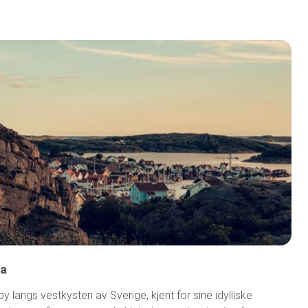
ka
by langs vestkysten av Sverige, kjent for sine idylliske