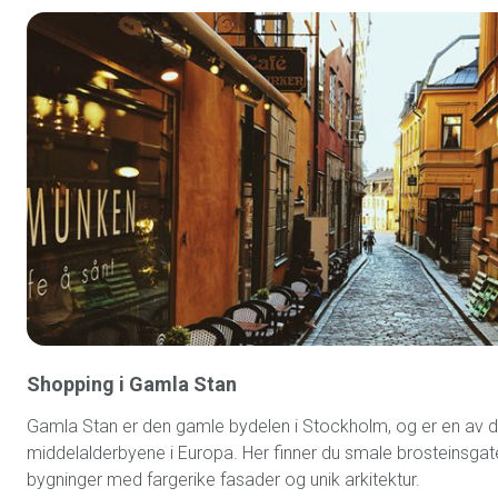
Shopping i Gamla Stan
Gamla Stan er den gamle bydelen i Stockholm, og er en av d
middelalderbyene i Europa. Her finner du smale brosteinsgate
bygninger med fargerike fasader og unik arkitektur.