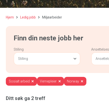
Hjem
Ledig jobb
Miljøarbeider
Finn din neste jobb her
Stilling
Ansettelse
Stilling
Ansette
Sosialt arbeid
Vernepleier
Norway
Ditt søk ga
2
treff