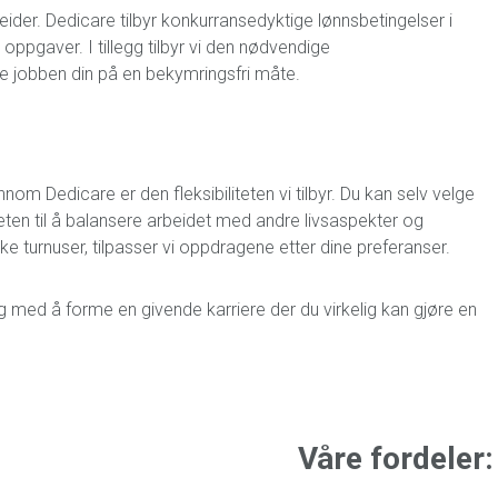
beider. Dedicare tilbyr konkurransedyktige lønnsbetingelser i
 oppgaver. I tillegg tilbyr vi den nødvendige
re jobben din på en bekymringsfri måte.
m Dedicare er den fleksibiliteten vi tilbyr. Du kan selv velge
eten til å balansere arbeidet med andre livsaspekter og
like turnuser, tilpasser vi oppdragene etter dine preferanser.
g med å forme en givende karriere der du virkelig kan gjøre en
Våre fordeler: