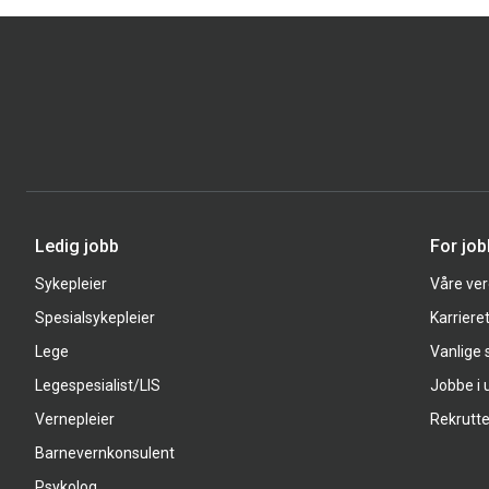
Ledig jobb
For jo
Sykepleier
Våre ver
Spesialsykepleier
Karriere
Lege
Vanlige
Legespesialist/LIS
Jobbe i 
Vernepleier
Rekrutte
Barnevernkonsulent
Psykolog