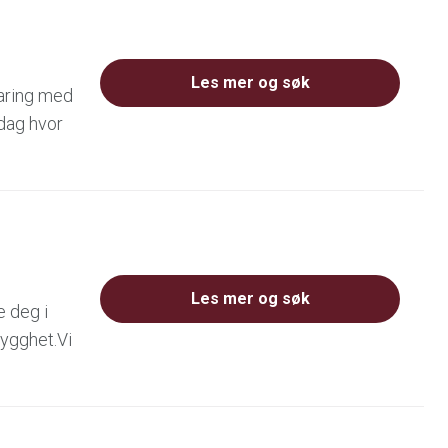
Les mer og søk
faring med
dag hvor
Les mer og søk
e deg i
rygghet.Vi