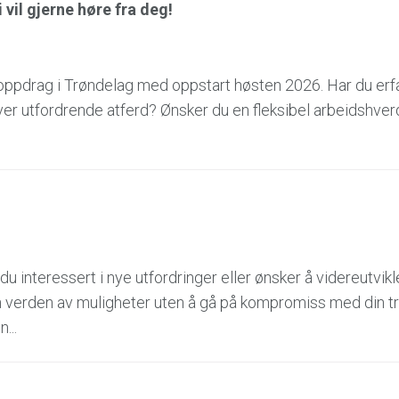
vil gjerne høre fra deg!
 oppdrag i Trøndelag med oppstart høsten 2026. Har du er
er utfordrende atferd? Ønsker du en fleksibel arbeidshver
interessert i nye utfordringer eller ønsker å videreutvikl
en verden av muligheter uten å gå på kompromiss med din t
...