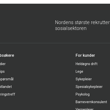
Nordens største rekrutte
sosialsektoren
bbsøkere
For kunder
dier
Heldøgns drift
tips
Lege
 spørsmål
Sykepleier
utlandet
Spesialsykepleier
ringstreff
Psykolog
Barnevernkonsulent
Vernepleier