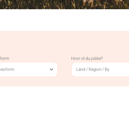
sform
Hvor vil du jobbe?
lsesform
Land / Region / By