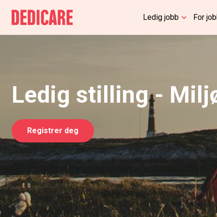
Ledig jobb
For jo
Ledig stilling - Mil
Registrer deg