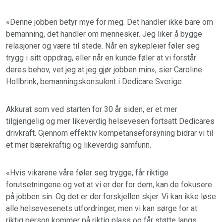
«Denne jobben betyr mye for meg. Det handler ikke bare om
bemanning, det handler om mennesker. Jeg liker å bygge
relasjoner og være til stede. Når en sykepleier føler seg
trygg i sitt oppdrag, eller når en kunde føler at vi forstår
deres behov, vet jeg at jeg gjør jobben min», sier Caroline
Hollbrink, bemanningskonsulent i Dedicare Sverige.
Akkurat som ved starten for 30 år siden, er et mer
tilgjengelig og mer likeverdig helsevesen fortsatt Dedicares
drivkraft. Gjennom effektiv kompetanseforsyning bidrar vi til
et mer bærekraftig og likeverdig samfunn.
«Hvis vikarene våre føler seg trygge, får riktige
forutsetningene og vet at vi er der for dem, kan de fokusere
på jobben sin. Og det er der forskjellen skjer. Vi kan ikke løse
alle helsevesenets utfordringer, men vi kan sørge for at
riktig person kommer på riktig plass og får støtte langs