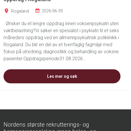
Rogaland
2026-06-30
Ønsker du et lengre oppdrag innen voksenpsykiatri uten
vaktbelastning?Vi søker en spesialist i psykiatri til et seks
måneders oppdrag ved en allmennpsykiatrisk poliklinikk i
Rogaland. Du blir en del av et tverrfaglig fagmiljø med
fokus på utredning, diagnostikk og behandling av voksne
pasienter.Oppdragsperiode31.08.2026...
Les mer og søk
Nordens største rekrutterings- og