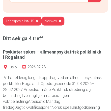
Legespesialist/LIS
Norway
Ditt søk ga
4
treff
Psykiater søkes – allmennpsykiatrisk poliklinikk
i Rogaland
Oslo
2026-07-28
Vi har et ledig langtidsoppdrag ved en allmennpsykiatrisk
poliklinikk i Rogaland. Oppdragsperiode:31.08.2026–
28.02.2027 Arbeidsområde:Poliklinisk utredning og
behandlingTverrfaglig samarbeidIngen
vaktbelastningArbeidstid:Mandag–
fredagDagtidKvalifikasjoner:Norsk spesialistgodkjenning i