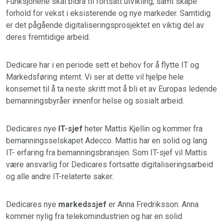
Funksjonene skal bidra til fortsatt utvikling, samt skape
forhold for vekst i eksisterende og nye markeder. Samtidig
er det pågående digitaliseringsprosjektet en viktig del av
deres fremtidige arbeid.
Dedicare har i en periode sett et behov for å flytte IT og
Markedsføring internt. Vi ser at dette vil hjelpe hele
konsernet til å ta neste skritt mot å bli et av Europas ledende
bemanningsbyråer innenfor helse og sosialt arbeid.
Dedicares nye
IT-sjef
heter Mattis Kjellin og kommer fra
bemanningsselskapet Adecco. Mattis har en solid og lang
IT- erfaring fra bemanningsbransjen. Som IT-sjef vil Mattis
være ansvarlig for Dedicares fortsatte digitaliseringsarbeid
og alle andre IT-relaterte saker.
Dedicares nye
markedssjef
er Anna Fredriksson. Anna
kommer nylig fra telekomindustrien og har en solid