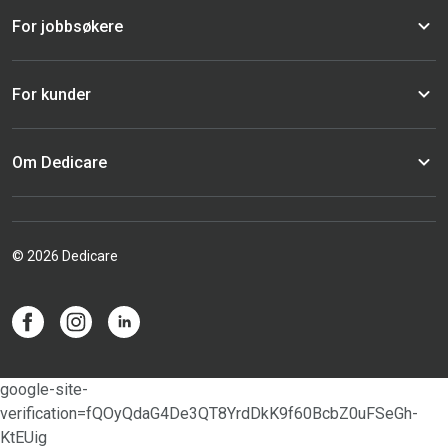
For jobbsøkere
For kunder
Om Dedicare
© 2026 Dedicare
google-site-
verification=fQOyQdaG4De3QT8YrdDkK9f60BcbZ0uFSeGh-
KtEUig