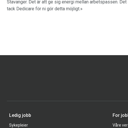
Stavanger. Det är att ge sig energi mellan arbetspassen. Det ä
tack Dedicare för ni gör detta möjligt.»
Ledig jobb
For jo
Sykepleier
Våre ver