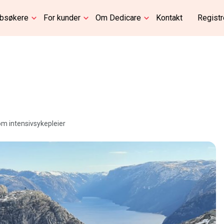
bbsøkere
For kunder
Om Dedicare
Kontakt
Registr
om intensivsykepleier