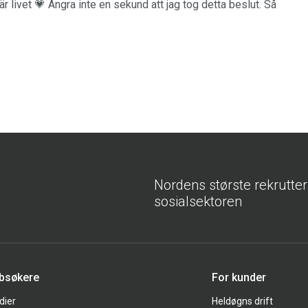
r livet 💗 Ångra inte en sekund att jag tog detta beslut. Så
Nordens største rekrutte
sosialsektoren
bbsøkere
For kunder
dier
Heldøgns drift