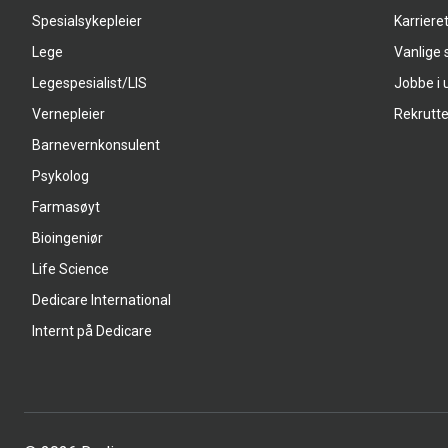
Spesialsykepleier
Karriere
Lege
Vanlige
Legespesialist/LIS
Jobbe i 
Vernepleier
Rekrutte
Barnevernkonsulent
Psykolog
Farmasøyt
Bioingeniør
Life Science
Dedicare International
Internt på Dedicare