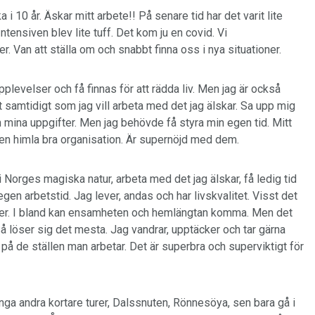
 10 år. Äskar mitt arbete!! På senare tid har det varit lite
ntensiven blev lite tuff. Det kom ju en covid. Vi
er. Van att ställa om och snabbt finna oss i nya situationer.
plevelser och få finnas för att rädda liv. Men jag är också
t samtidigt som jag vill arbeta med det jag älskar. Sa upp mig
h mina uppgifter. Men jag behövde få styra min egen tid. Mitt
r en himla bra organisation. Är supernöjd med dem.
Norges magiska natur, arbeta med det jag älskar, få ledig tid
en arbetstid. Jag lever, andas och har livskvalitet. Visst det
utiner. I bland kan ensamheten och hemlängtan komma. Men det
Så löser sig det mesta. Jag vandrar, upptäcker och tar gärna
på de ställen man arbetar. Det är superbra och superviktigt för
ga andra kortare turer, Dalssnuten, Rönnesöya, sen bara gå i