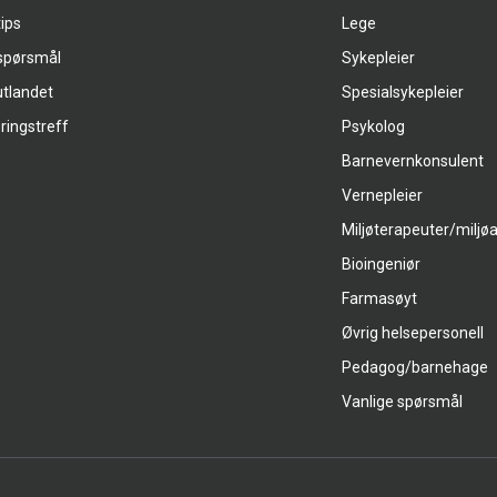
tips
Lege
 spørsmål
Sykepleier
utlandet
Spesialsykepleier
ringstreff
Psykolog
Barnevernkonsulent
Vernepleier
Miljøterapeuter/miljø
Bioingeniør
Farmasøyt
Øvrig helsepersonell
Pedagog/barnehage
Vanlige spørsmål