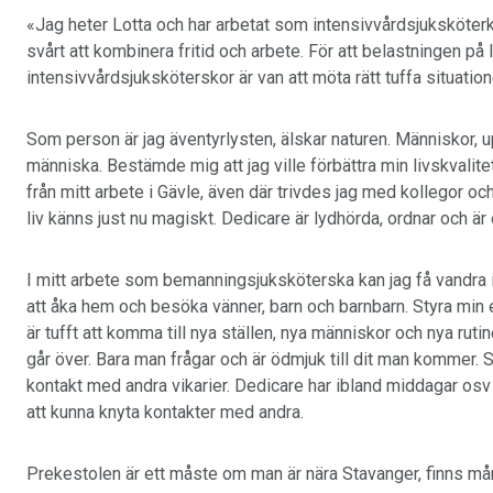
«Jag heter Lotta och har arbetat som intensivvårdsjuksköterka i
svårt att kombinera fritid och arbete. För att belastningen på I
intensivvårdsjuksköterskor är van att möta rätt tuffa situation
Som person är jag äventyrlysten, älskar naturen. Människor, up
människa. Bestämde mig att jag ville förbättra min livskvalite
från mitt arbete i Gävle, även där trivdes jag med kollegor oc
liv känns just nu magiskt. Dedicare är lydhörda, ordnar och ä
I mitt arbete som bemanningsjuksköterska kan jag få vandra i 
att åka hem och besöka vänner, barn och barnbarn. Styra min eg
är tufft att komma till nya ställen, nya människor och nya r
går över. Bara man frågar och är ödmjuk till dit man kommer. 
kontakt med andra vikarier. Dedicare har ibland middagar osv 
att kunna knyta kontakter med andra.
Prekestolen är ett måste om man är nära Stavanger, finns mån