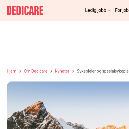
Ledig jobb
For jo
Hjem
Om Dedicare
Nyheter
Sykepleier og spesialsykeplei