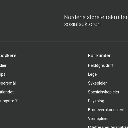
Nordens største rekrutte
sosialsektoren
bbsøkere
For kunder
dier
Heldøgns drift
tips
Lege
 spørsmål
Sykepleier
utlandet
Spesialsykepleier
ringstreff
Psykolog
Barnevernkonsulent
Vernepleier
Miljøterapeuter/miljø