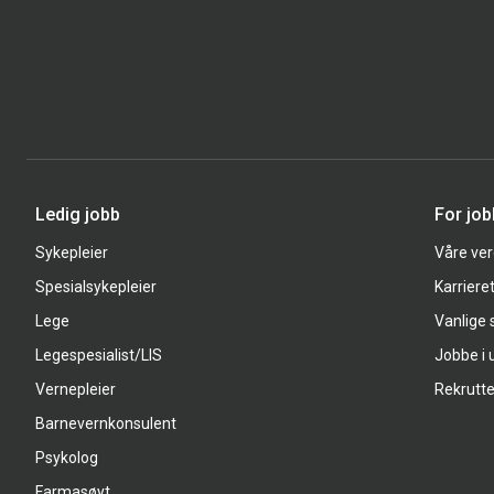
Ledig jobb
For jo
Sykepleier
Våre ver
Spesialsykepleier
Karriere
Lege
Vanlige
Legespesialist/LIS
Jobbe i 
Vernepleier
Rekrutte
Barnevernkonsulent
Psykolog
Farmasøyt