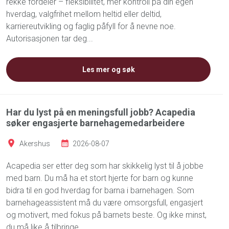
rekke fordeler – fleksibilitet, mer kontroll på din egen
hverdag, valgfrihet mellom heltid eller deltid,
karriereutvikling og faglig påfyll for å nevne noe.
Autorisasjonen tar deg...
Les mer og søk
Har du lyst på en meningsfull jobb? Acapedia
søker engasjerte barnehagemedarbeidere
Akershus
2026-08-07
Acapedia ser etter deg som har skikkelig lyst til å jobbe
med barn. Du må ha et stort hjerte for barn og kunne
bidra til en god hverdag for barna i barnehagen. Som
barnehageassistent må du være omsorgsfull, engasjert
og motivert, med fokus på barnets beste. Og ikke minst,
du må like å tilbringe...