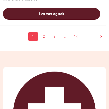
Les mer og søk
1
2
3
…
14