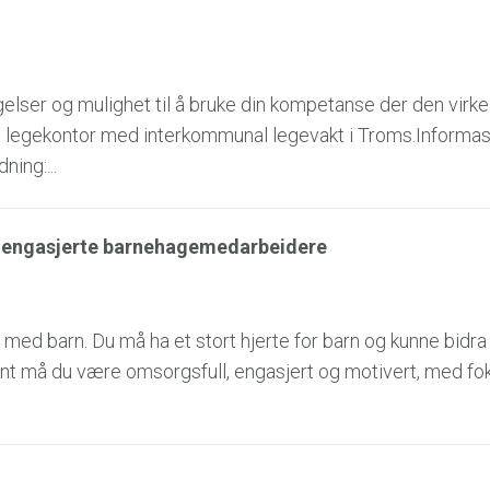
gelser og mulighet til å bruke din kompetanse der den virke
 et legekontor med interkommunal legevakt i Troms.Informa
ing:...
er engasjerte barnehagemedarbeidere
 med barn. Du må ha et stort hjerte for barn og kunne bidra 
nt må du være omsorgsfull, engasjert og motivert, med fo