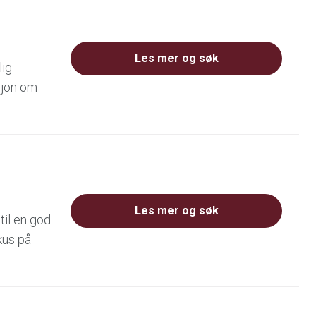
Les mer og søk
lig
sjon om
Les mer og søk
til en god
kus på