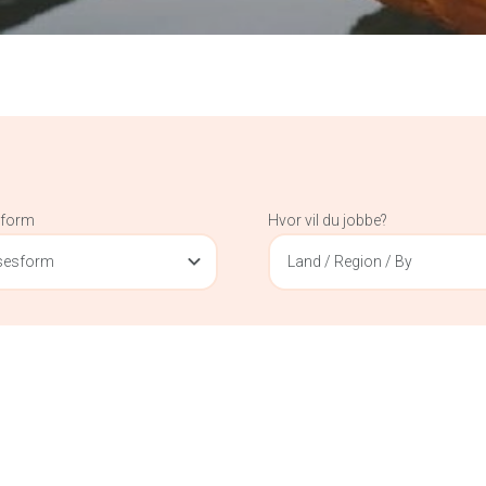
sform
Hvor vil du jobbe?
lsesform
Land / Region / By