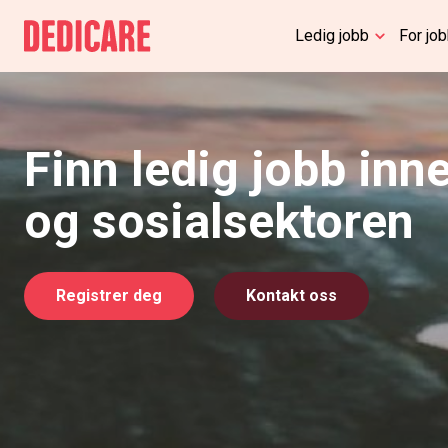
Ledig jobb
For jo
Finn ledig jobb inn
og sosialsektoren
Registrer deg
Kontakt oss