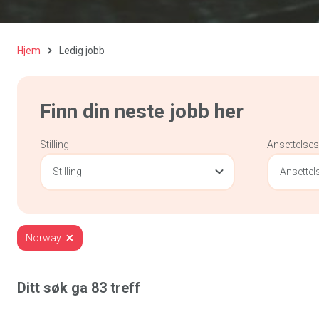
Hjem
Ledig jobb
Finn din neste jobb her
Stilling
Ansettelse
Stilling
Ansette
Norway
Ditt søk ga
83
treff