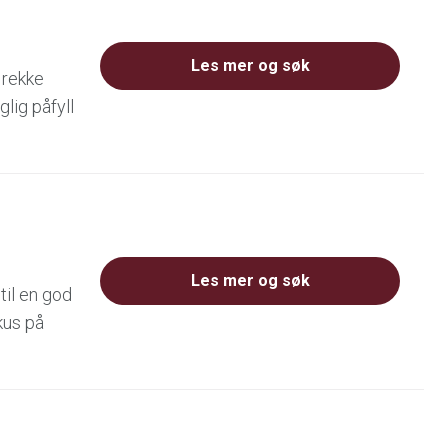
Les mer og søk
 rekke
glig påfyll
Les mer og søk
til en god
kus på