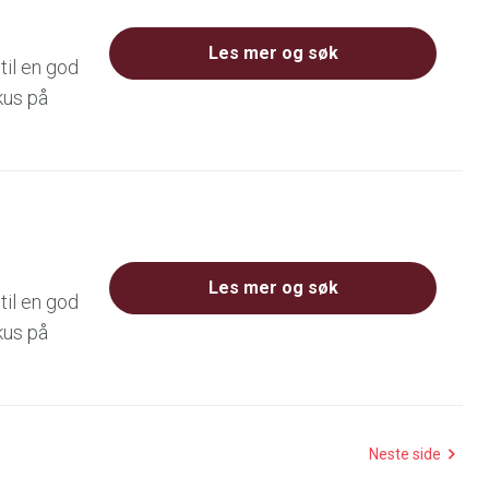
Les mer og søk
til en god
kus på
Les mer og søk
til en god
kus på
Neste side